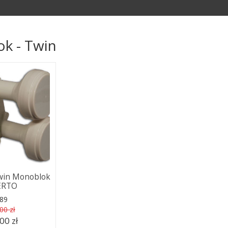
k - Twin
win Monoblok
ERTO
89
00 zł
00 zł