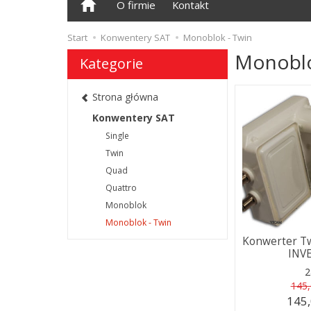
O firmie
Kontakt
Start
Konwentery SAT
Monoblok - Twin
Monoblo
Kategorie
Strona główna
Konwentery SAT
Single
Twin
Quad
Quattro
Monoblok
Monoblok - Twin
Konwerter T
INV
2
145,
145,