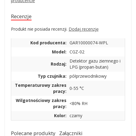
producencie
Recenzje
Produkt nie posiada recenzji.
Dodaj recenzję
Kod producenta:
GAR10000074-WPL
Model:
CGZ-02
Detektor gazu ziemnego i
Rodzaj:
LPG (propan-butan)
Typ czujnika:
półprzewodnikowy
Temperaturowy zakres
0-55 °C
pracy:
Wilgotnościowy zakres
<80% RH
pracy:
Kolor:
czarny
Polecane produkty
Załączniki