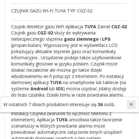
CZUJNIK GAZU WI-FI TUYA TYP: CGZ-02
Czujnik detektor gazu WiFi Aplikacja
TUYA
Zamel
CGZ-02
Czujnik gazu
CGZ-02
służy do wykrywania
niebezpiecznego stężenia
gazu ziemnego
i
LPG
(propan-butan). Wyposażony jest w wyświetlacz LCD
pokazujący aktualne stężenie gazu oraz komunikaty
informacyjne . Urządzenie podaje także użytkownikowi
komunikaty głosowe w języku polskim. Czujnik może
działać niezależnie ale można go także dzięki
wbudowanemu wi-fi połączyć z internetem. Po instalacji
darmowej aplikacji
TUYA
na smartphonie lub tablecie (na
systemie
Android
lub
IOS
) można uzyskać zdalny dostęp
do tego czujnika. Dzięki temu w razie powstania alarmu
użytkownik otrzyma informację o tym fakcie także na
W ostatnich 7 dniach produktem interesuje się
36
osób.
swoim telefonie nawet jak będzie z dala od miejsca
instalacji czujnika (warunek to łączność telefonu z
internetem). Aplikacja
TUYA
umożliwia także tworzenie
scenariuszy w których powstanie alarmu może
powodować automatyczne załączenie innych urządzeń
automatyki domowej opartych o ten system.